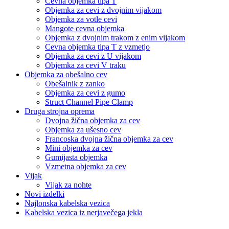
Cevna objemka tipa T
Objemka za cevi z dvojnim vijakom
Objemka za votle cevi
Mangote cevna objemka
Objemka z dvojnim trakom z enim vijakom
Cevna objemka tipa T z vzmetjo
Objemka za cevi z U vijakom
Objemka za cevi V traku
Objemka za obešalno cev
Obešalnik z zanko
Objemka za cevi z gumo
Struct Channel Pipe Clamp
Druga strojna oprema
Dvojna žična objemka za cev
Objemka za ušesno cev
Francoska dvojna žična objemka za cev
Mini objemka za cev
Gumijasta objemka
Vzmetna objemka za cev
Vijak
Vijak za nohte
Novi izdelki
Najlonska kabelska vezica
Kabelska vezica iz nerjavečega jekla