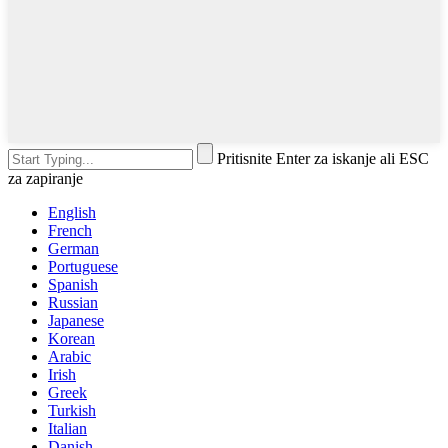
Pritisnite Enter za iskanje ali ESC
za zapiranje
English
French
German
Portuguese
Spanish
Russian
Japanese
Korean
Arabic
Irish
Greek
Turkish
Italian
Danish