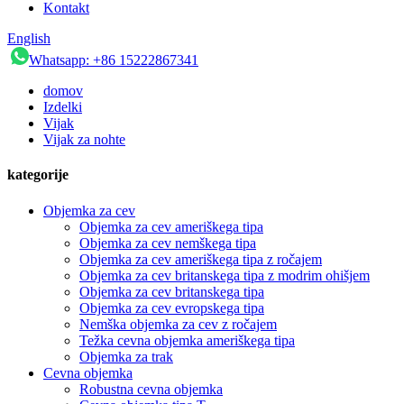
Kontakt
English
Whatsapp: +86 15222867341
domov
Izdelki
Vijak
Vijak za nohte
kategorije
Objemka za cev
Objemka za cev ameriškega tipa
Objemka za cev nemškega tipa
Objemka za cev ameriškega tipa z ročajem
Objemka za cev britanskega tipa z modrim ohišjem
Objemka za cev britanskega tipa
Objemka za cev evropskega tipa
Nemška objemka za cev z ročajem
Težka cevna objemka ameriškega tipa
Objemka za trak
Cevna objemka
Robustna cevna objemka