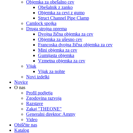
Objemka za obešalno cev
Obešalnik z zanko
Objemka za cevi z gumo
Struct Channel Pipe Clamp
Camlock spojka
Druga strojna oprema
Dvojna žična objemka za cev
Objemka za ušesno cev
Francoska dvojna žična objemka za cev
Mini objemka za cev
Gumijasta objemka
Vzmetna objemka za cev
Vijak
Vijak za nohte
Novi izdelki
Novice
O nas
Profil podjetja
Zgodovina razvoja
Razstave
Zakaj "THEONE"
Generalni direktor: Ammy
Video
Obiščite nas
Katalog