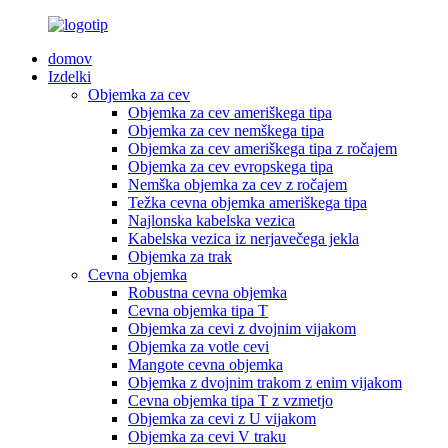
domov
Izdelki
Objemka za cev
Objemka za cev ameriškega tipa
Objemka za cev nemškega tipa
Objemka za cev ameriškega tipa z ročajem
Objemka za cev evropskega tipa
Nemška objemka za cev z ročajem
Težka cevna objemka ameriškega tipa
Najlonska kabelska vezica
Kabelska vezica iz nerjavečega jekla
Objemka za trak
Cevna objemka
Robustna cevna objemka
Cevna objemka tipa T
Objemka za cevi z dvojnim vijakom
Objemka za votle cevi
Mangote cevna objemka
Objemka z dvojnim trakom z enim vijakom
Cevna objemka tipa T z vzmetjo
Objemka za cevi z U vijakom
Objemka za cevi V traku