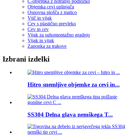
C-objemka z notranjo podložko
Objemka cevi uplinjača
Osnovna plošča z matico
Vtič in vijak
Cev s plastično prevleko
Cev in cev
Vijak za suhomontažno gradnjo
Vijak in vijak
Zaponka za trakove
Izbrani izdelki
Hitro snemljive objemke za cevi in...
SS304 Delna glava nemškega T...