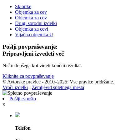
Sklopke
Objemka za cev
Objemka za cev
Drugi sorodni izdelki
Objemka za cevi
Vijačna objemka U
Pošlji povpraševanje:
Pripravljeni izvedeti več
Nič ni lepšega kot videti končni rezultat.
Kliknite za povpraševanje
© Avtorske pravice - 2010–2025: Vse pravice pridržane.
Vroči izdelki
-
Zemljevid spletnega mesta
Pošlji e-pošto
x
Telefon