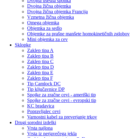
Dvojna ušesna sponka
Dvojna žična objemka
Dvojna žična objemka Francija
Vzmetna žična objemka
Omega objemka
Objemka za sedlo
Objemke za prašne manšete homokinetičnih zglobov
Mini objemka za cev
Sklopke
Zaklep tipa A
Zaklep tipa B
Zaklep tipa C
Zaklep tipa D
Zaklep tipa E
Zaklep tipa F
Tip Camlock DC
Tip ključavnice DP
Spojke za zračne cevi - ameriški tip
Spojke za zračne cevi - evropski tip
KC bradavica
Popravljalec cevi
Varnostni kabel za preverjanje trkov
Drugi sorodni izdelki
Vrsta najlona
Vrsta iz nerjavečega jekla