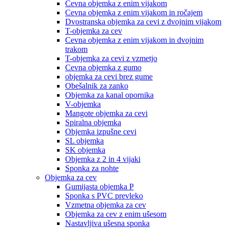
Cevna objemka z enim vijakom
Cevna objemka z enim vijakom in ročajem
Dvostranska objemka za cevi z dvojnim vijakom
T-objemka za cev
Cevna objemka z enim vijakom in dvojnim
trakom
T-objemka za cevi z vzmetjo
Cevna objemka z gumo
objemka za cevi brez gume
Obešalnik za zanko
Objemka za kanal opornika
V-objemka
Mangote objemka za cevi
Spiralna objemka
Objemka izpušne cevi
SL objemka
SK objemka
Objemka z 2 in 4 vijaki
Sponka za nohte
Objemka za cev
Gumijasta objemka P
Sponka s PVC prevleko
Vzmetna objemka za cev
Objemka za cev z enim ušesom
Nastavljiva ušesna sponka