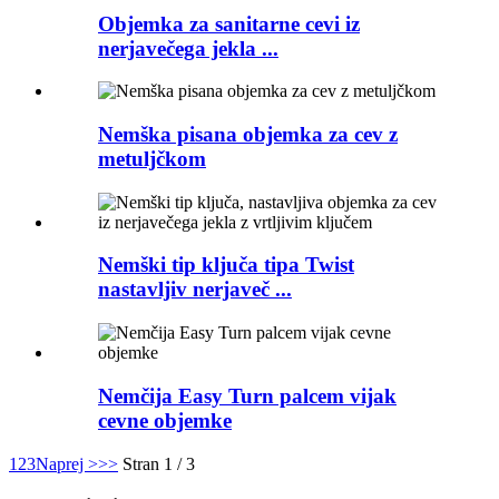
Objemka za sanitarne cevi iz
nerjavečega jekla ...
Nemška pisana objemka za cev z
metuljčkom
Nemški tip ključa tipa Twist
nastavljiv nerjaveč ...
Nemčija Easy Turn palcem vijak
cevne objemke
1
2
3
Naprej >
>>
Stran 1 / 3