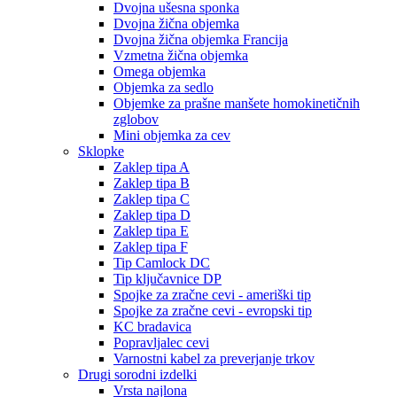
Dvojna ušesna sponka
Dvojna žična objemka
Dvojna žična objemka Francija
Vzmetna žična objemka
Omega objemka
Objemka za sedlo
Objemke za prašne manšete homokinetičnih
zglobov
Mini objemka za cev
Sklopke
Zaklep tipa A
Zaklep tipa B
Zaklep tipa C
Zaklep tipa D
Zaklep tipa E
Zaklep tipa F
Tip Camlock DC
Tip ključavnice DP
Spojke za zračne cevi - ameriški tip
Spojke za zračne cevi - evropski tip
KC bradavica
Popravljalec cevi
Varnostni kabel za preverjanje trkov
Drugi sorodni izdelki
Vrsta najlona