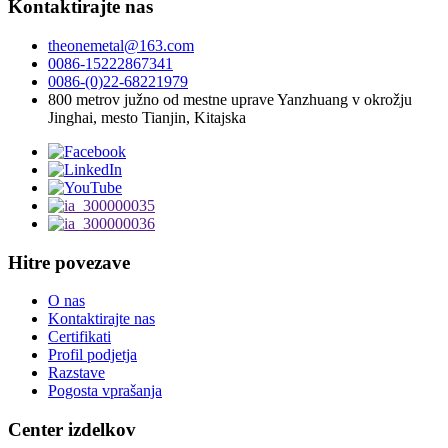
Kontaktirajte nas
theonemetal@163.com
0086-15222867341
0086-(0)22-68221979
800 metrov južno od mestne uprave Yanzhuang v okrožju
Jinghai, mesto Tianjin, Kitajska
Hitre povezave
O nas
Kontaktirajte nas
Certifikati
Profil podjetja
Razstave
Pogosta vprašanja
Center izdelkov