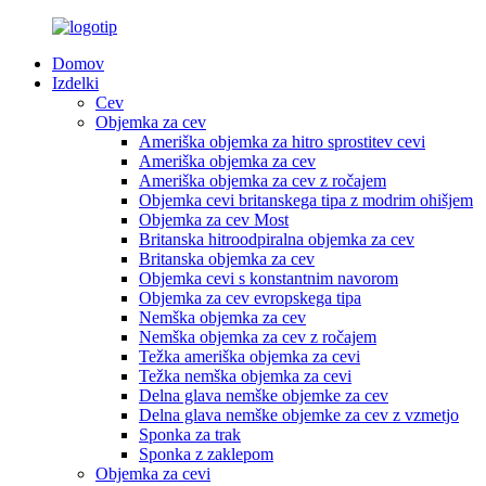
Domov
Izdelki
Cev
Objemka za cev
Ameriška objemka za hitro sprostitev cevi
Ameriška objemka za cev
Ameriška objemka za cev z ročajem
Objemka cevi britanskega tipa z modrim ohišjem
Objemka za cev Most
Britanska hitroodpiralna objemka za cev
Britanska objemka za cev
Objemka cevi s konstantnim navorom
Objemka za cev evropskega tipa
Nemška objemka za cev
Nemška objemka za cev z ročajem
Težka ameriška objemka za cevi
Težka nemška objemka za cevi
Delna glava nemške objemke za cev
Delna glava nemške objemke za cev z vzmetjo
Sponka za trak
Sponka z zaklepom
Objemka za cevi