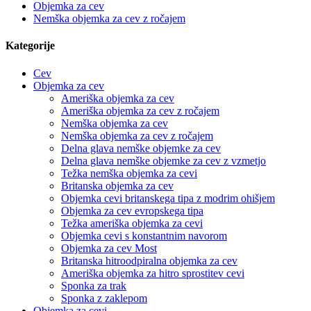
Objemka za cev
Nemška objemka za cev z ročajem
Kategorije
Cev
Objemka za cev
Ameriška objemka za cev
Ameriška objemka za cev z ročajem
Nemška objemka za cev
Nemška objemka za cev z ročajem
Delna glava nemške objemke za cev
Delna glava nemške objemke za cev z vzmetjo
Težka nemška objemka za cevi
Britanska objemka za cev
Objemka cevi britanskega tipa z modrim ohišjem
Objemka za cev evropskega tipa
Težka ameriška objemka za cevi
Objemka cevi s konstantnim navorom
Objemka za cev Most
Britanska hitroodpiralna objemka za cev
Ameriška objemka za hitro sprostitev cevi
Sponka za trak
Sponka z zaklepom
Objemka za cevi