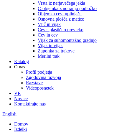
Vrsta iz nerjavečega jekla
C-objemka z notranjo podložko
Objemka cevi uplinjača
Osnovna plošča z matico
Vtič in vijak
Cev s plastično prevleko
Cev in cev
Vijak za suhomontažno gradnjo
Vijak in vijak
Zaponka za trakove
Merilni trak
Katalog
O nas
Profil podjetja
Zgodovina razvoja
Razstave
Videoposnetek
VR
Novice
Kontaktirajte nas
English
Domov
Izdelki