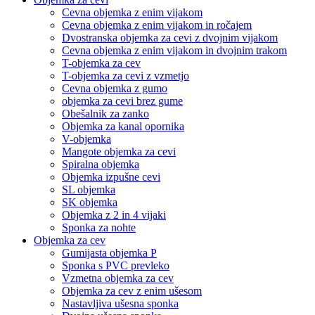
Cevna objemka z enim vijakom
Cevna objemka z enim vijakom in ročajem
Dvostranska objemka za cevi z dvojnim vijakom
Cevna objemka z enim vijakom in dvojnim trakom
T-objemka za cev
T-objemka za cevi z vzmetjo
Cevna objemka z gumo
objemka za cevi brez gume
Obešalnik za zanko
Objemka za kanal opornika
V-objemka
Mangote objemka za cevi
Spiralna objemka
Objemka izpušne cevi
SL objemka
SK objemka
Objemka z 2 in 4 vijaki
Sponka za nohte
Objemka za cev
Gumijasta objemka P
Sponka s PVC prevleko
Vzmetna objemka za cev
Objemka za cev z enim ušesom
Nastavljiva ušesna sponka