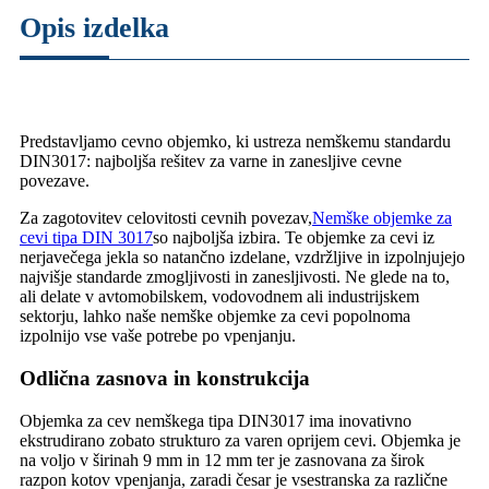
Opis izdelka
Predstavljamo cevno objemko, ki ustreza nemškemu standardu
DIN3017: najboljša rešitev za varne in zanesljive cevne
povezave.
Za zagotovitev celovitosti cevnih povezav,
Nemške objemke za
cevi tipa DIN 3017
so najboljša izbira. Te objemke za cevi iz
nerjavečega jekla so natančno izdelane, vzdržljive in izpolnjujejo
najvišje standarde zmogljivosti in zanesljivosti. Ne glede na to,
ali delate v avtomobilskem, vodovodnem ali industrijskem
sektorju, lahko naše nemške objemke za cevi popolnoma
izpolnijo vse vaše potrebe po vpenjanju.
Odlična zasnova in konstrukcija
Objemka za cev nemškega tipa DIN3017 ima inovativno
ekstrudirano zobato strukturo za varen oprijem cevi. Objemka je
na voljo v širinah 9 mm in 12 mm ter je zasnovana za širok
razpon kotov vpenjanja, zaradi česar je vsestranska za različne