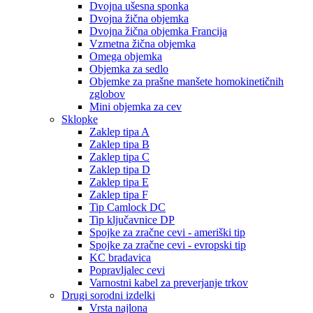
Dvojna ušesna sponka
Dvojna žična objemka
Dvojna žična objemka Francija
Vzmetna žična objemka
Omega objemka
Objemka za sedlo
Objemke za prašne manšete homokinetičnih
zglobov
Mini objemka za cev
Sklopke
Zaklep tipa A
Zaklep tipa B
Zaklep tipa C
Zaklep tipa D
Zaklep tipa E
Zaklep tipa F
Tip Camlock DC
Tip ključavnice DP
Spojke za zračne cevi - ameriški tip
Spojke za zračne cevi - evropski tip
KC bradavica
Popravljalec cevi
Varnostni kabel za preverjanje trkov
Drugi sorodni izdelki
Vrsta najlona