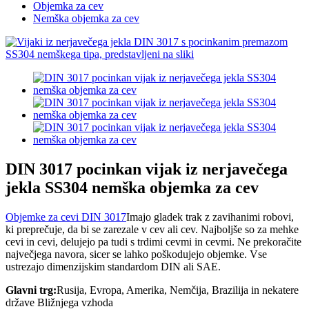
Objemka za cev
Nemška objemka za cev
DIN 3017 pocinkan vijak iz nerjavečega
jekla SS304 nemška objemka za cev
Objemke za cevi DIN 3017
Imajo gladek trak z zavihanimi robovi,
ki preprečuje, da bi se zarezale v cev ali cev. Najboljše so za mehke
cevi in ​​cevi, delujejo pa tudi s trdimi cevmi in cevmi. Ne prekoračite
največjega navora, sicer se lahko poškodujejo objemke. Vse
ustrezajo dimenzijskim standardom DIN ali SAE.
Glavni trg:
Rusija, Evropa, Amerika, Nemčija, Brazilija in nekatere
države Bližnjega vzhoda