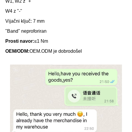
W1, W2 z "+"
W4 z "-"
Vijačni ključ: 7 mm
"Band" neproforiran
Prosti navor:
≤1 Nm
OEM/ODM:
OEM.ODM je dobrodošel