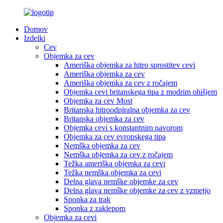
Domov
Izdelki
Cev
Objemka za cev
Ameriška objemka za hitro sprostitev cevi
Ameriška objemka za cev
Ameriška objemka za cev z ročajem
Objemka cevi britanskega tipa z modrim ohišjem
Objemka za cev Most
Britanska hitroodpiralna objemka za cev
Britanska objemka za cev
Objemka cevi s konstantnim navorom
Objemka za cev evropskega tipa
Nemška objemka za cev
Nemška objemka za cev z ročajem
Težka ameriška objemka za cevi
Težka nemška objemka za cevi
Delna glava nemške objemke za cev
Delna glava nemške objemke za cev z vzmetjo
Sponka za trak
Sponka z zaklepom
Objemka za cevi