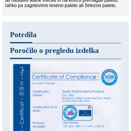
ali nastavili tkane vrečke in na koncu premagali paleto,
lahko pa zagotovimo leseno paleto ali železno paleto.
Potrdila
Poročilo o pregledu izdelka