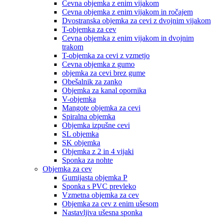
Cevna objemka z enim vijakom
Cevna objemka z enim vijakom in ročajem
Dvostranska objemka za cevi z dvojnim vijakom
T-objemka za cev
Cevna objemka z enim vijakom in dvojnim
trakom
T-objemka za cevi z vzmetjo
Cevna objemka z gumo
objemka za cevi brez gume
Obešalnik za zanko
Objemka za kanal opornika
V-objemka
Mangote objemka za cevi
Spiralna objemka
Objemka izpušne cevi
SL objemka
SK objemka
Objemka z 2 in 4 vijaki
Sponka za nohte
Objemka za cev
Gumijasta objemka P
Sponka s PVC prevleko
Vzmetna objemka za cev
Objemka za cev z enim ušesom
Nastavljiva ušesna sponka