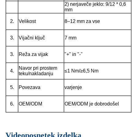
2) nerjaveče jeklo: 9/12 * 0,6
mm
2.
Velikost
8–12 mm za vse
3.
Vijačni ključ
7 mm
3.
Reža za vijak
"+" in "-"
Navor pri prostem
4.
≤1 Nm/≥6,5 Nm
teku/nakladanju
5.
Povezava
varjenje
6.
OEM/ODM
OEM/ODM je dobrodošel
Videoposnetek izdelka