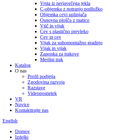
Vrsta iz nerjavečega jekla
C-objemka z notranjo podložko
Objemka cevi uplinjača
Osnovna plošča z matico
Vtič in vijak
Cev s plastično prevleko
Cev in cev
Vijak za suhomontažno gradnjo
Vijak in vijak
Zaponka za trakove
Merilni trak
Katalog
O nas
Profil podjetja
Zgodovina razvoja
Razstave
Videoposnetek
VR
Novice
Kontaktirajte nas
English
Domov
Izdelki