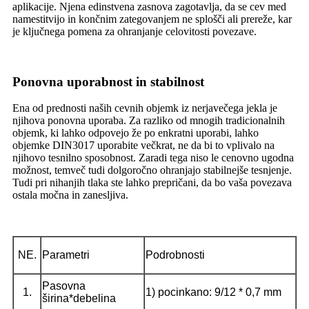
aplikacije. Njena edinstvena zasnova zagotavlja, da se cev med
namestitvijo in končnim zategovanjem ne splošči ali prereže, kar
je ključnega pomena za ohranjanje celovitosti povezave.
Ponovna uporabnost in stabilnost
Ena od prednosti naših cevnih objemk iz nerjavečega jekla je
njihova ponovna uporaba. Za razliko od mnogih tradicionalnih
objemk, ki lahko odpovejo že po enkratni uporabi, lahko
objemke DIN3017 uporabite večkrat, ne da bi to vplivalo na
njihovo tesnilno sposobnost. Zaradi tega niso le cenovno ugodna
možnost, temveč tudi dolgoročno ohranjajo stabilnejše tesnjenje.
Tudi pri nihanjih tlaka ste lahko prepričani, da bo vaša povezava
ostala močna in zanesljiva.
NE.
Parametri
Podrobnosti
Pasovna
1.
1) pocinkano: 9/12 * 0,7 mm
širina*debelina