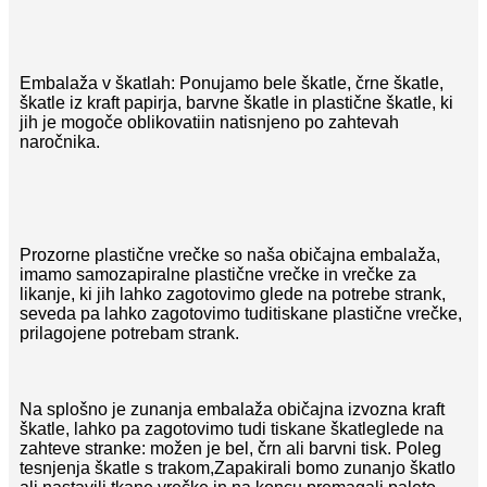
Embalaža v škatlah: Ponujamo bele škatle, črne škatle,
škatle iz kraft papirja, barvne škatle in plastične škatle, ki
jih je mogoče oblikovati
in natisnjeno po zahtevah
naročnika.
Prozorne plastične vrečke so naša običajna embalaža,
imamo samozapiralne plastične vrečke in vrečke za
likanje, ki jih lahko zagotovimo glede na potrebe strank,
seveda pa lahko zagotovimo tudi
tiskane plastične vrečke,
prilagojene potrebam strank.
Na splošno je zunanja embalaža običajna izvozna kraft
škatle, lahko pa zagotovimo tudi tiskane škatle
glede na
zahteve stranke: možen je bel, črn ali barvni tisk. Poleg
tesnjenja škatle s trakom,
Zapakirali bomo zunanjo škatlo